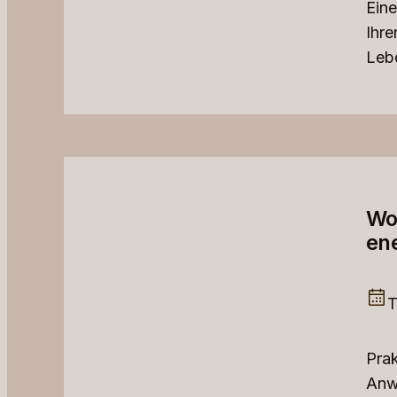
Eine
Ihre
Leb
Wo
ene
T
Pra
Anw