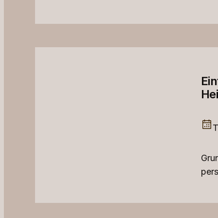
Ein
Hei
T
Grun
per